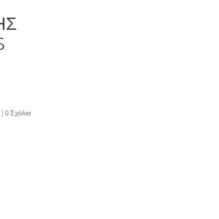
ΗΣ
S
α
|
0 Σχόλια